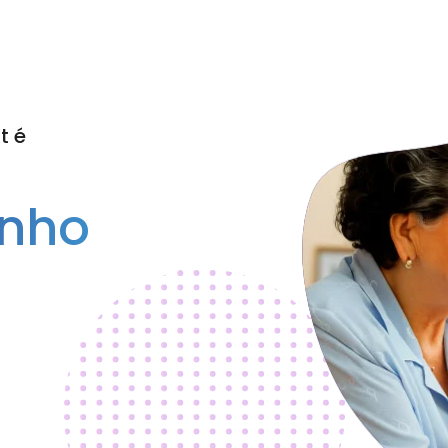
té
inho