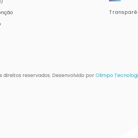
I)
Transparên
enção
o
s direitos reservados. Desenvolvido por
Olimpo Tecnologi