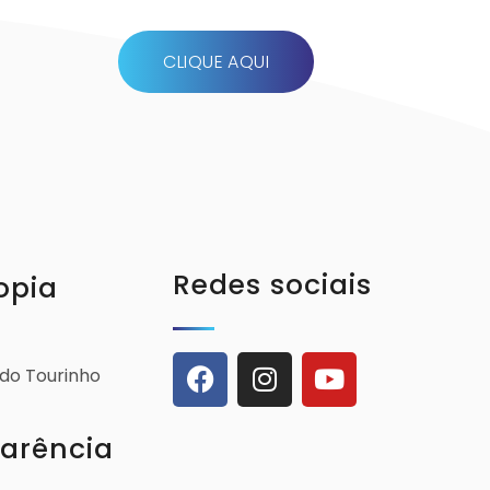
CLIQUE AQUI
Redes sociais
opia
ldo Tourinho
arência