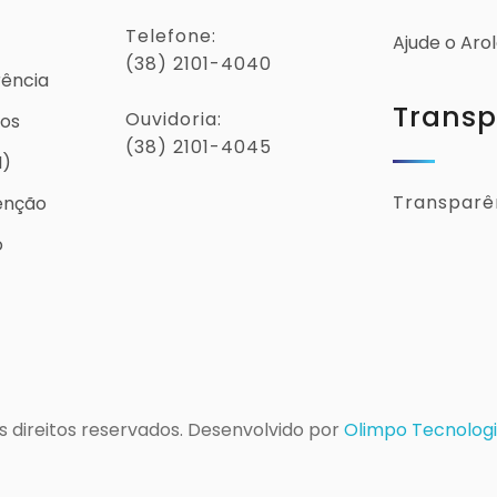
Telefone:
Ajude o Aro
(38) 2101-4040
rência
Transp
Ouvidoria:
ios
(38) 2101-4045
I)
Transparên
enção
o
s direitos reservados. Desenvolvido por
Olimpo Tecnologi