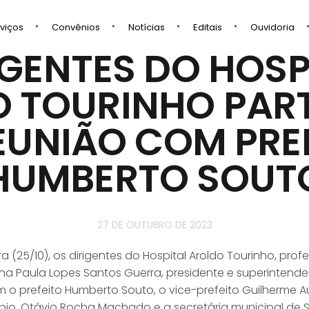
viços
Convênios
Notícias
Editais
Ouvidoria
IGENTES DO HOSP
 TOURINHO PAR
EUNIÃO COM PRE
HUMBERTO SOUT
27 DE OUTUBRO DE 2023
 (25/10), os dirigentes do Hospital Aroldo Tourinho, pro
na Paula Lopes Santos Guerra, presidente e superintende
 o prefeito Humberto Souto, o vice-prefeito Guilherme A
pio, Otávio Rocha Machado e a secretária municipal de 