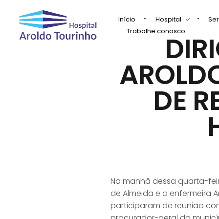
Início
Hospital
Ser
Trabalhe conosco
DIR
Hospital Aroldo Tourinho
Hospital Aroldo Tourinho
AROLDO
DE R
Na manhã dessa quarta-feira
de Almeida e a enfermeira A
participaram de reunião com
procurador-geral do municí