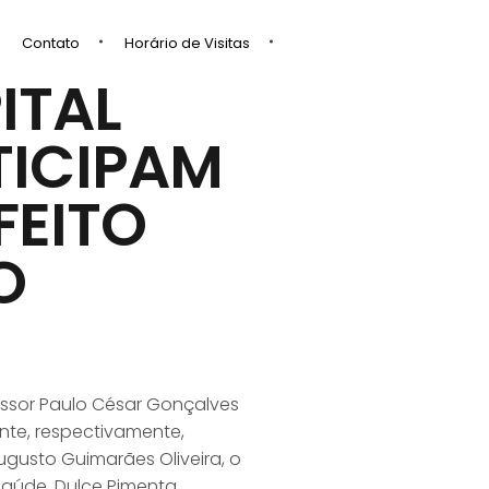
Contato
Horário de Visitas
ITAL
TICIPAM
FEITO
O
fessor Paulo César Gonçalves
nte, respectivamente,
ugusto Guimarães Oliveira, o
Saúde, Dulce Pimenta