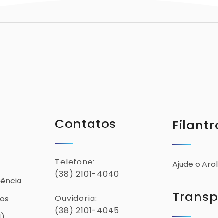
Contatos
Filantr
Telefone:
Ajude o Aro
(38) 2101-4040
rência
Transp
Ouvidoria:
ios
(38) 2101-4045
I)