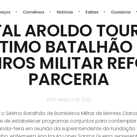
viços
Convênios
Notícias
Editais
Ouvidoria
TAL AROLDO TOUR
TIMO BATALHÃO
ROS MILITAR R
PARCERIA
31 DE MARÇO DE 2025
e o Sétimo Batalhão de Bombeiros Militar de Montes Claros
ade de estabelecer programas conjuntos para contemplar 
gunda-feira em reunião da superintendente da Fundação 
inho, enfermeira Ana Paula Lopes Santos Guerra, represe