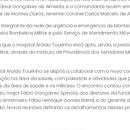
 César Gonçalves de Almeida, e o comandante recém-e
ar de Montes Claros, tenente-coronel Carlos Marcelo de A
 é integrante da rede de urgência e emergência de Monte
os Bombeiros Militar e pelo Serviço de Atendimento Móve
que o Hospital Aroldo Tourinho está apto, ainda, a prest
litar, através do Instituto de Previdência dos Servidores M
ital Aroldo Tourinho se dispôs a colaborar com o novo
ão na área da saúde, com palestras e atividades que p
s da área de saúde e os militares. O encontro contou c
 major Fábio Gonçalves Spínola, dos diretores da funda
 o enfermeiro Fábio Henrique Gomes Barral, e do gerente de
zko. Novas reuniões definirão os detalhamentos desses p