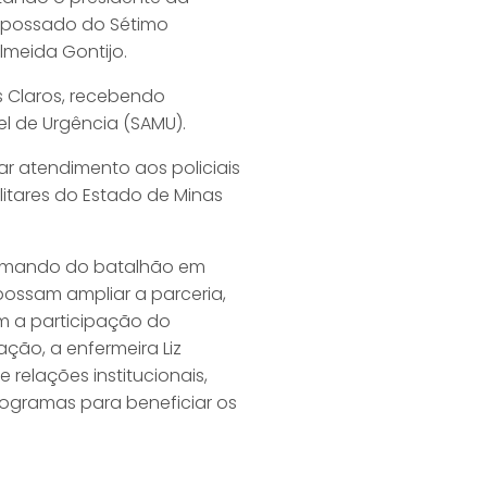
mpossado do Sétimo
lmeida Gontijo.
s Claros, recebendo
l de Urgência (SAMU).
ar atendimento aos policiais
ilitares do Estado de Minas
 comando do batalhão em
ossam ampliar a parceria,
om a participação do
ção, a enfermeira Liz
 relações institucionais,
rogramas para beneficiar os