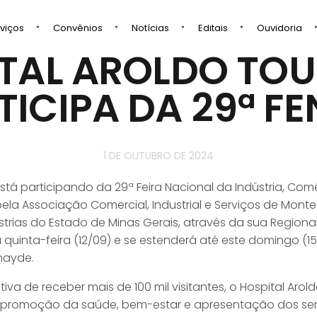
viços
Convênios
Notícias
Editais
Ouvidoria
TAL AROLDO TO
TICIPA DA 29ª FE
1 DE OUTUBRO DE 2024
está participando da 29ª Feira Nacional da Indústria, Com
pela Associação Comercial, Industrial e Serviços de Monte
trias do Estado de Minas Gerais, através da sua Regional 
quinta-feira (12/09) e se estenderá até este domingo (1
hayde.
iva de receber mais de 100 mil visitantes, o Hospital Aro
promoção da saúde, bem-estar e apresentação dos serv