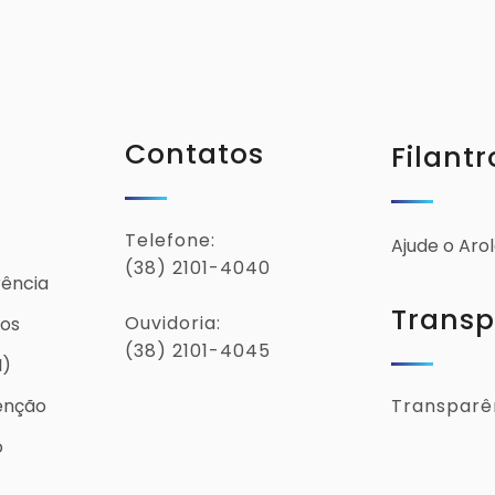
Contatos
Filantr
Telefone:
Ajude o Aro
(38) 2101-4040
rência
Transp
Ouvidoria:
ios
(38) 2101-4045
I)
Transparên
enção
o