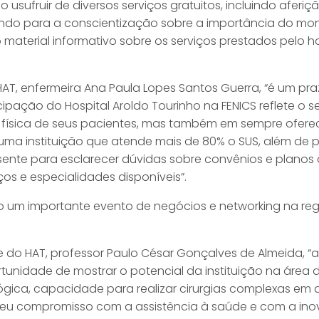
 usufruir de diversos serviços gratuitos, incluindo aferiç
buindo para a conscientização sobre a importância do m
o material informativo sobre os serviços prestados pelo h
AT, enfermeira Ana Paula Lopes Santos Guerra, “é um pra
ticipação do Hospital Aroldo Tourinho na FENICS reflete 
física de seus pacientes, mas também em sempre oferec
 uma instituição que atende mais de 80% o SUS, além de p
sente para esclarecer dúvidas sobre convênios e planos 
ços e especialidades disponíveis”.
o um importante evento de negócios e networking na re
 do HAT, professor Paulo César Gonçalves de Almeida, “
rtunidade de mostrar o potencial da instituição na área
gica, capacidade para realizar cirurgias complexas em 
seu compromisso com a assistência à saúde e com a ino