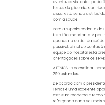
evento, os visitantes poderão
testes de glicemia, contri
disso, está sendo distribuíd
com a saúde.
Para a superintendente do H
feira tão importante. A par
apenas no cuidar da saúde 
possível, afinal de contas é
equipe do hospital está pre
orientaçãoes sobre os servi
A FENICS se consolidou com
250 estandes.
De acordo com o presidente
Fenics é uma excelente opo
estrutura moderna e tecnoló
reforçando cada vez mais 